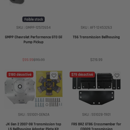
Faible stock
SKU : GMPP-12572654
SKU : AFT-12453263
GMPP Chevrolet Performance GTO Oil
T56 Transmission Bellhousing
Pump Pickup
Prix
Prix
Prix
$99.99
$119.99
$219.99
de
habituel
vente
$180 désactivé
$79 désactivé
SKU : 551001-GEN2A
SKU : 551028-TR01
JK Gen 2 2007-08 Transmission top
FRS BRZ GT86 Crossmember for
LS Bellhousing Adapter Plate Kit
CD009 Transmission