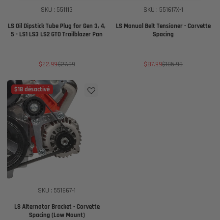
SKU : 551113
SKU : 551617X-1
LS Oil Dipstick Tube Plug for Gen 3, 4,
LS Manual Belt Tensioner - Corvette
5 - LS1 LS3 LS2 GTO Trailblazer Pan
Spacing
Prix
Prix
Prix
Prix
$22.99
$27.99
$87.99
$105.99
de
habituel
de
habituel
vente
vente
$18 désactivé
SKU : 551667-1
LS Alternator Bracket - Corvette
Spacing (Low Mount)