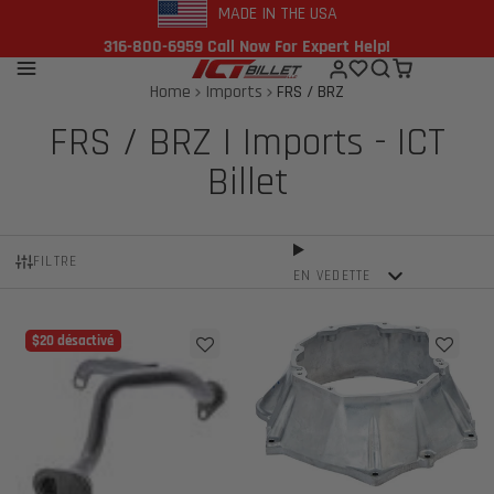
MADE IN THE USA
316-800-6959 Call Now For Expert Help!
Home
Imports
FRS / BRZ
FRS / BRZ | Imports - ICT
Billet
FILTRE
EN VEDETTE
$20 désactivé