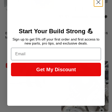
SKU : 551001-GEN1
SKU : 551028-GT86
Start Your Build Strong 💪
CD009 Gen 1 2003-06 Transmission
Billet LS Swap Engine Mount Kit FR-S
to LS Bellhousing Adapter Plate Kit
BRZ GT86
Sign up to get 5% off your first order and first access to
new parts, pro tips, and exclusive deals.
Email
Prix
Prix
Prix
Prix
$899.99
$1,079.99
$449.99
$539.99
de
habituel
de
habituel
vente
vente
$5 désactivé
$18 désactivé
Get My Discount