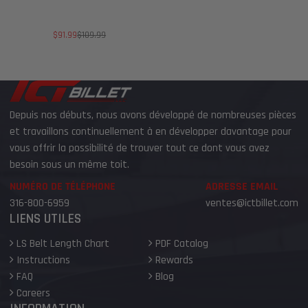
Prix
Prix
$91.99
$109.99
de
habituel
vente
Depuis nos débuts, nous avons développé de nombreuses pièces
et travaillons continuellement à en développer davantage pour
vous offrir la possibilité de trouver tout ce dont vous avez
besoin sous un même toit.
NUMÉRO DE TÉLÉPHONE
ADRESSE EMAIL
316-800-6959
ventes@ictbillet.com
LIENS UTILES
LS Belt Length Chart
PDF Catalog
Instructions
Rewards
FAQ
Blog
Careers