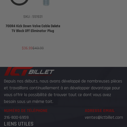
SKU : 551931
700R4 Kick Down Valve Cable Delete
TV Block Off Eliminator Plug
Prix
Prix
$36.99
$43.99
de
habituel
vente
Depuis nos débuts, nous avons développé de nombreuses pièces
et travaillons continuellement à en développer davantage pour
vous offrir la possibilité de trouver tout ce dont vous avez
besoin sous un même toit.
NUMÉRO DE TÉLÉPHONE
ADRESSE EMAIL
316-800-6959
ventes@ictbillet.com
LIENS UTILES