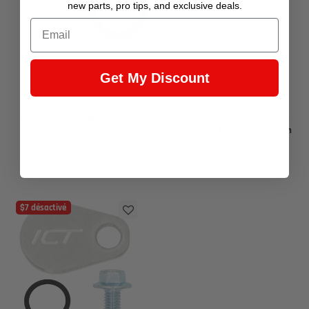
new parts, pro tips, and exclusive deals.
Email
Get My Discount
SKU : 551478
SKU : 551915
CAGS Solenoid Delete Plug - Skip
Dipstick Tube Plug TH350 TH400
Shift Eliminator Block Off T56
700R4 4L60E 4L80E Transmission
Transmission LS1 LS
Removal Block Off
Prix
Prix
Prix
Prix
$22.99
$27.99
$22.99
$27.99
de
habituel
de
habituel
vente
vente
$7 désactivé