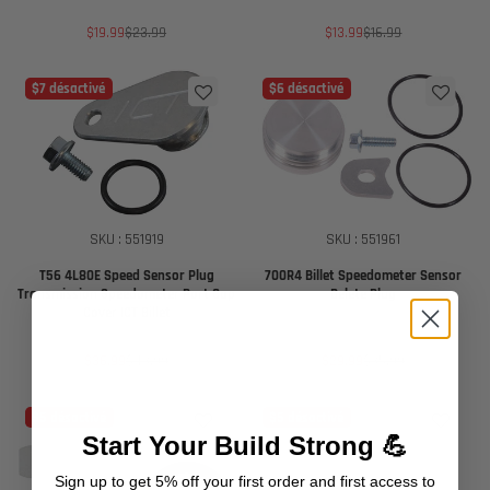
Prix
Prix
Prix
Prix
$19.99
$23.99
$13.99
$16.99
de
habituel
de
habituel
vente
vente
$7 désactivé
$6 désactivé
SKU : 551919
SKU : 551961
T56 4L80E Speed Sensor Plug
700R4 Billet Speedometer Sensor
Transmission Speedometer Port Cap
Delete Plug
Cover ICT Billet
Prix
Prix
Prix
Prix
$36.99
$43.99
$29.99
$35.99
de
habituel
de
habituel
vente
vente
$5 désactivé
$5 désactivé
Start Your Build Strong 💪
Sign up to get 5% off your first order and first access to