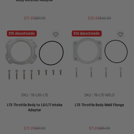
Precio
Precio
Precio
Precio
$72.99
$87.99
$35.99
$42.99
de
regular
de
regular
venta
venta
$15 desactivado
$14 desactivado
SKU : TB-L86-LT5
SKU : TB-LT5-WELD
LT5 Throttle Body to LS/LT1 Intake
LT5 Throttle Body Weld Flange
Adapter
Precio
Precio
Precio
Precio
$72.99
$87.99
$71.99
$85.99
de
regular
de
regular