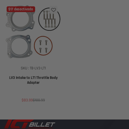
venta
venta
$17 desactivado
SKU : TB-LV3-LT1
LV3 Intake to LT1 Throttle Body
Adapter
Precio
Precio
$83.99
$100.99
de
regular
venta