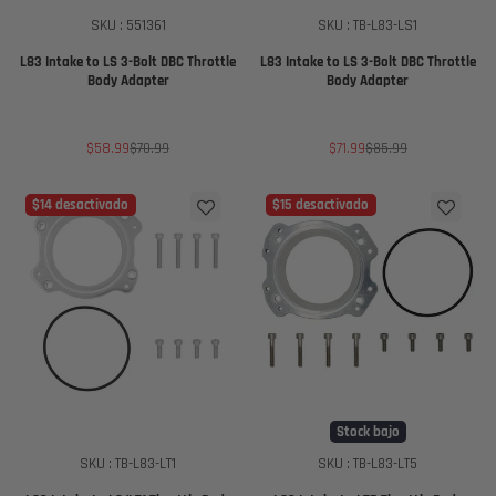
SKU : 551361
SKU : TB-L83-LS1
L83 Intake to LS 3-Bolt DBC Throttle
L83 Intake to LS 3-Bolt DBC Throttle
Body Adapter
Body Adapter
Precio
Precio
Precio
Precio
$58.99
$70.99
$71.99
$85.99
de
regular
de
regular
venta
venta
$14 desactivado
$15 desactivado
Stock bajo
SKU : TB-L83-LT1
SKU : TB-L83-LT5