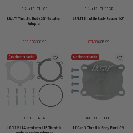
SKU : TB-LT1-LS3
SKU : TB-LT1-SPCR
LS/LT1 Throttle Body 20° Rotation
LS/LT1 Throttle Body Spacer 1/2"
Adapter
Precio
Precio
Precio
Precio
$83.99
$100.99
$71.99
$85.99
de
regular
de
regular
venta
venta
$15 desactivado
$7 desactivado
SKU : 551794
SKU : 551261-LT01
LS/LT1/ LT4 Intake to LT5 Throttle
LT Gen V Throttle Body Block Off
Body Rotation Adapter