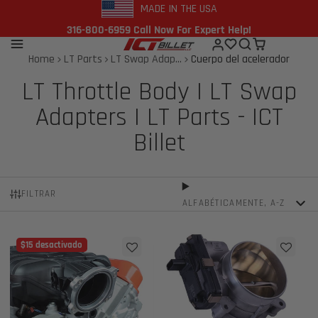
MADE IN THE USA
316-800-6959 Call Now For Expert Help!
Home
LT Parts
LT Swap Adap...
Cuerpo del acelerador
LT Throttle Body | LT Swap
Adapters | LT Parts - ICT
Billet
FILTRAR
ALFABÉTICAMENTE, A-Z
$15 desactivado