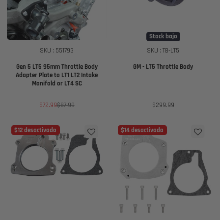
Stock bajo
SKU : 551793
SKU : TB-LT5
Gen 5 LT5 95mm Throttle Body
GM - LT5 Throttle Body
Adapter Plate to LT1 LT2 Intake
Manifold or LT4 SC
Precio
Precio
Precio
$72.99
$87.99
$299.99
de
regular
venta
$12 desactivado
$14 desactivado