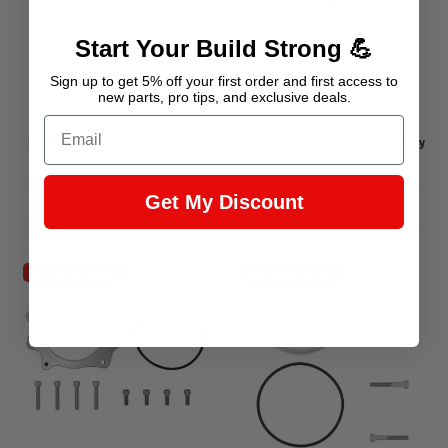
Start Your Build Strong 💪
Sign up to get 5% off your first order and first access to
new parts, pro tips, and exclusive deals.
SKU : TB-LT1-WELD
SKU : 551784-L83
Email
LS/LT1 87mm Throttle Body Weld
LS/LT1 Intake to L83 Throttle Body
Flange
Adapter
Get My Discount
Precio
Precio
Precio
Precio
$71.99
$85.99
$72.99
$87.99
de
regular
de
regular
venta
venta
$17 desactivado
$14 desactivado