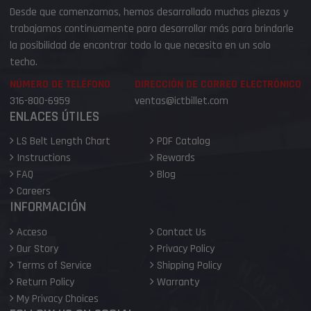
Desde que comenzamos, hemos desarrollado muchas piezas y
trabajamos continuamente para desarrollar más para brindarle
la posibilidad de encontrar todo lo que necesita en un solo
techo.
NÚMERO DE TELÉFONO
DIRECCIÓN DE CORREO ELECTRÓNICO
316-800-6959
ventas@ictbillet.com
ENLACES ÚTILES
LS Belt Length Chart
PDF Catalog
Instructions
Rewards
FAQ
Blog
Careers
INFORMACIÓN
Acceso
Contact Us
Our Story
Privacy Policy
Terms of Service
Shipping Policy
Return Policy
Warranty
My Privacy Choices