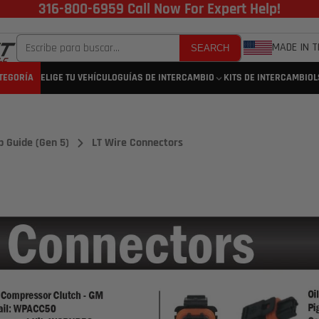
316-800-6959 Call Now For Expert Help!
MADE IN T
SEARCH
TEGORÍA
ELIGE TU VEHÍCULO
GUÍAS DE INTERCAMBIO
KITS DE INTERCAMBIO
L
p Guide (Gen 5)
LT Wire Connectors