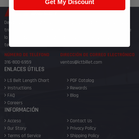
Get My Discount
Desde que comenzamos, hemos desarrollado muchas piezas y
trabajamos continuamente para desarrollar más para brindarle
la posibilidad de encontrar todo lo que necesita en un solo
techo.
NÚMERO DE TELÉFONO
DIRECCIÓN DE CORREO ELECTRÓNICO
316-800-6959
ventas@ictbillet.com
ENLACES ÚTILES
LS Belt Length Chart
PDF Catalog
Instructions
Rewards
FAQ
Blog
Careers
INFORMACIÓN
Acceso
Contact Us
Our Story
Privacy Policy
Terms of Service
Shipping Policy