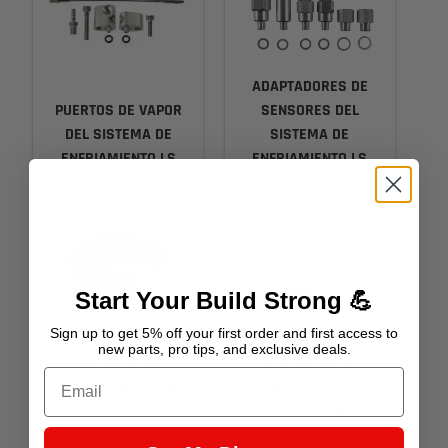
ADAPTADORES DE
PUERTOS DE VAPOR
SENSORES DEL
DEL SISTEMA DE
SISTEMA DE
ENFRIAMIENTO LS
ENFRIAMIENTO LS
Start Your Build Strong 💪
Sign up to get 5% off your first order and first access to
LS COOLING SYSTEM
new parts, pro tips, and exclusive deals.
SISTEMA DE
WATER PUMP
Email
ENFRIAMIENTO LS
SPACERS &
OTROS
ADAPTERS