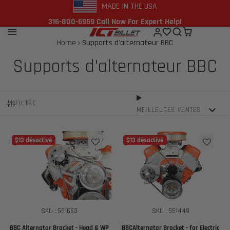
MADE IN THE USA
316-800-6959 Call Now For Expert Help!
Home
Supports d'alternateur BBC
Supports d'alternateur BBC
FILTRE
MEILLEURES VENTES
$13 désactivé
$13 désactivé
SKU : 551663
SKU : 551449
BBC Alternator Bracket - Head & WP
BBCAlternator Bracket - for Electric