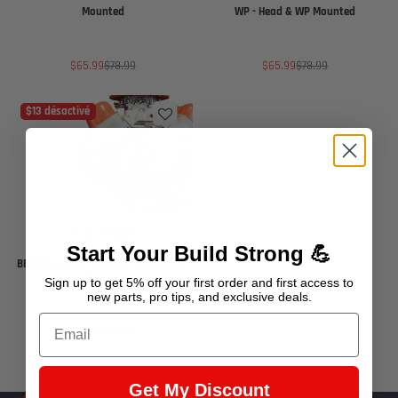
Mounted
WP - Head & WP Mounted
Prix
Prix
Prix
Prix
$65.99
$78.99
$65.99
$78.99
de
habituel
de
habituel
vente
vente
$13 désactivé
SKU : 551496
Start Your Build Strong 💪
BBC Alternator Bracket - Head & WP
Mounted
Sign up to get 5% off your first order and first access to
new parts, pro tips, and exclusive deals.
Email
Prix
Prix
$65.99
$78.99
de
habituel
vente
Get My Discount