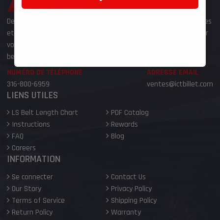
Depuis nos débuts, nous avons développé de nombreuses pièces
et travaillons continuellement à en développer davantage pour
vous offrir la possibilité de trouver tout ce dont vous avez
besoin sous un même toit.
NUMÉRO DE TÉLÉPHONE
ADRESSE EMAIL
316-800-6959
ventes@ictbillet.com
LIENS UTILES
LS Belt Length Chart
PDF Catalog
Instructions
Rewards
FAQ
Blog
Careers
INFORMATION
Se connecter
Contact Us
Our Story
Privacy Policy
Terms of Service
Shipping Policy
Return Policy
Warranty