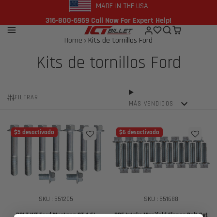
MADE IN THE USA
316-800-6959 Call Now For Expert Help!
Home
Kits de tornillos Ford
Kits de tornillos Ford
FILTRAR
MÁS VENDIDOS
$5 desactivado
$6 desactivado
SKU : 551205
SKU : 551688
BOLT KIT Ford Mustang GT 4.6L
BBF Intake Manifold Flange Bolt Set