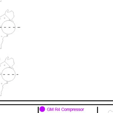
 Build Strong 💪
ur first order and first access to
tips, and exclusive deals.
My Discount