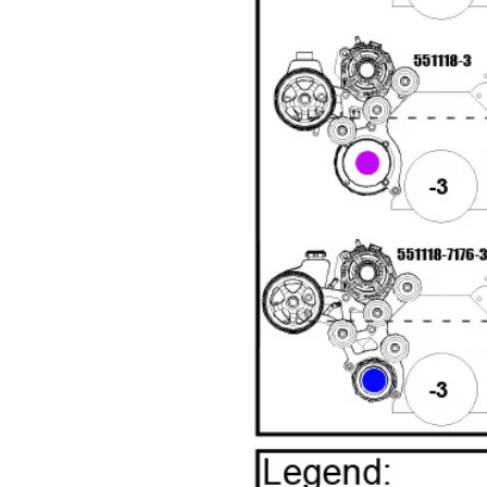
Start Your
Sign up to get 5% off yo
new parts, pro 
Email
Get 