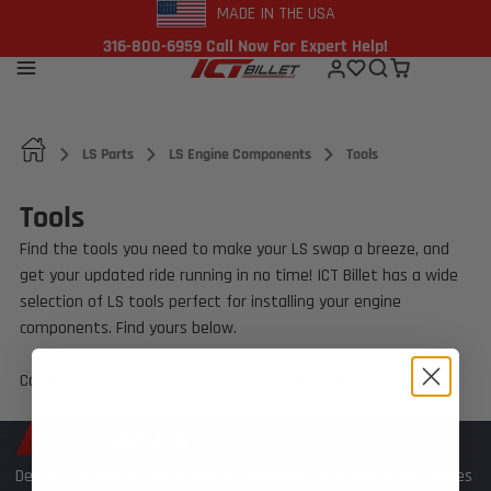
MADE IN THE USA
316-800-6959 Call Now For Expert Help!
LS Parts
LS Engine Components
Tools
Tools
Find the tools you need to make your LS swap a breeze, and
get your updated ride running in no time! ICT Billet has a wide
selection of LS tools perfect for installing your engine
components. Find yours below.
Can’t find what you’re looking for? Give us a call at
316-300-
0833
or
fill out our online contact form
.
Depuis nos débuts, nous avons développé de nombreuses pièces